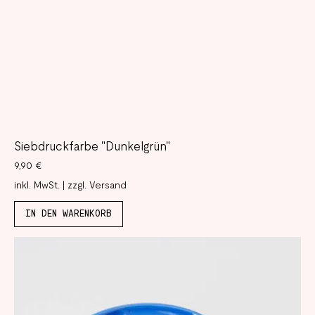
Siebdruckfarbe "Dunkelgrün"
Preis
9,90 €
inkl. MwSt.
|
zzgl. Versand
IN DEN WARENKORB