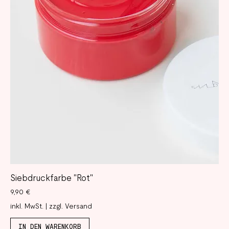
Siebdruckfarbe "Rot"
Preis
9,90 €
inkl. MwSt.
|
zzgl. Versand
IN DEN WARENKORB