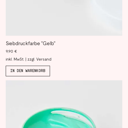
Siebdruckfarbe "Gelb"
Preis
9,90 €
inkl. MwSt.
|
zzgl. Versand
IN DEN WARENKORB