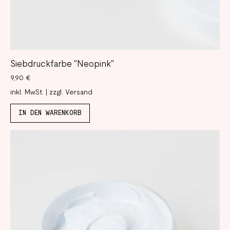
Siebdruckfarbe "Neopink"
Preis
9,90 €
inkl. MwSt.
|
zzgl. Versand
IN DEN WARENKORB