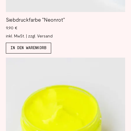
Siebdruckfarbe "Neonrot"
Preis
9,90 €
inkl. MwSt.
|
zzgl. Versand
IN DEN WARENKORB