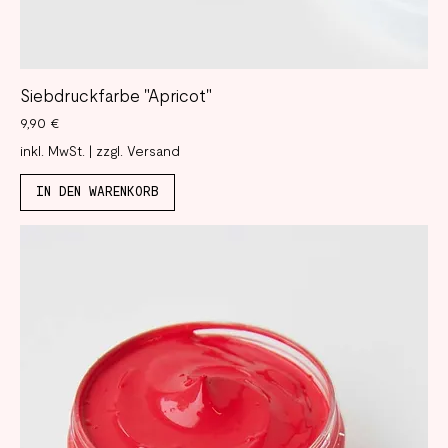
Siebdruckfarbe "Apricot"
Preis
9,90 €
inkl. MwSt.
|
zzgl. Versand
IN DEN WARENKORB