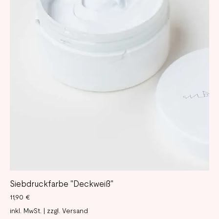
Siebdruckfarbe "Deckweiß"
Preis
11,90 €
inkl. MwSt.
|
zzgl. Versand