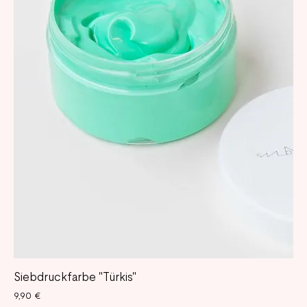
Siebdruckfarbe "Türkis"
Preis
9,90 €