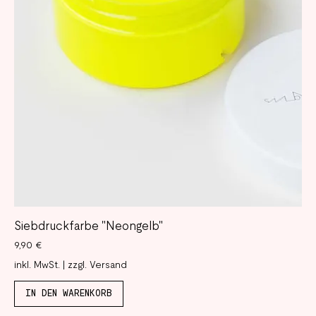
Siebdruckfarbe "Neongelb"
Preis
9,90 €
inkl. MwSt.
|
zzgl. Versand
IN DEN WARENKORB