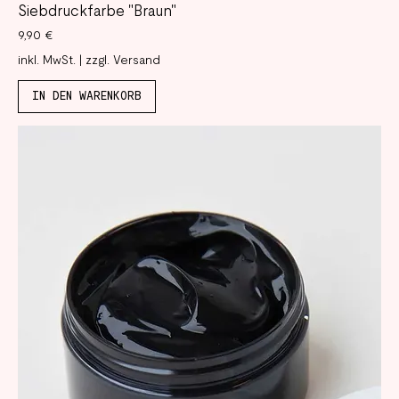
Siebdruckfarbe "Braun"
Preis
9,90 €
inkl. MwSt.
|
zzgl. Versand
IN DEN WARENKORB