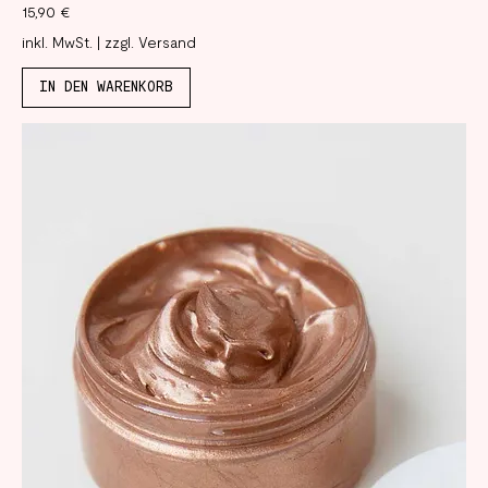
Preis
15,90 €
inkl. MwSt.
|
zzgl. Versand
IN DEN WARENKORB