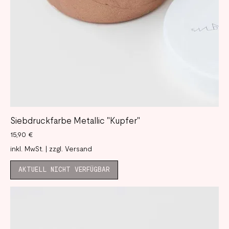
Siebdruckfarbe Metallic "Kupfer"
Preis
15,90 €
inkl. MwSt.
|
zzgl. Versand
AKTUELL NICHT VERFÜGBAR