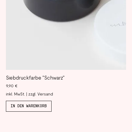
Siebdruckfarbe "Schwarz"
Preis
9,90 €
inkl. MwSt.
|
zzgl. Versand
IN DEN WARENKORB