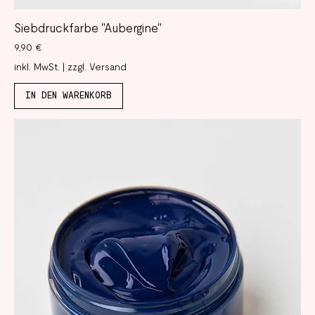
Siebdruckfarbe "Aubergine"
Preis
9,90 €
inkl. MwSt.
|
zzgl. Versand
IN DEN WARENKORB