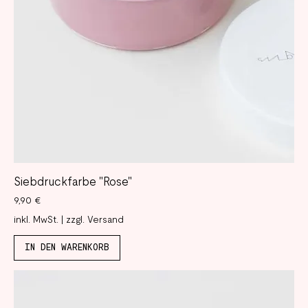
Siebdruckfarbe "Rose"
Preis
9,90 €
inkl. MwSt.
|
zzgl. Versand
IN DEN WARENKORB