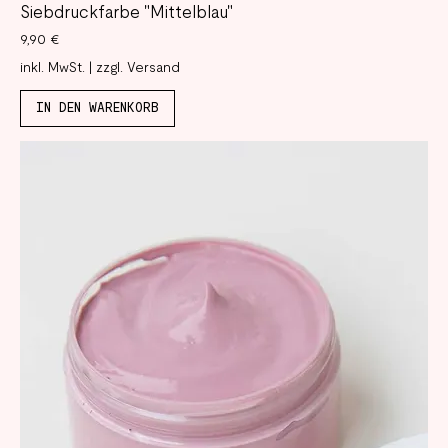
Siebdruckfarbe "Mittelblau"
Preis
9,90 €
inkl. MwSt.
|
zzgl. Versand
IN DEN WARENKORB