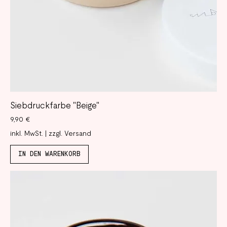
Siebdruckfarbe "Beige"
Preis
9,90 €
inkl. MwSt.
|
zzgl. Versand
IN DEN WARENKORB