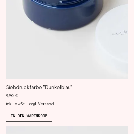
Siebdruckfarbe "Dunkelblau"
Preis
9,90 €
inkl. MwSt.
|
zzgl. Versand
IN DEN WARENKORB