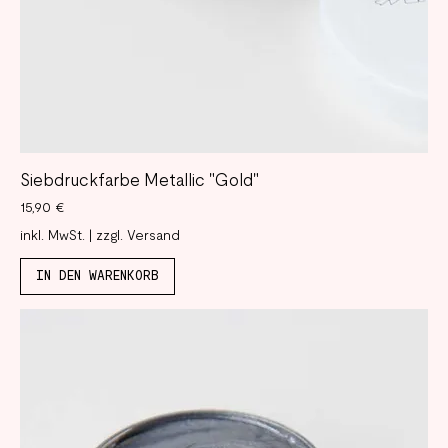
Siebdruckfarbe Metallic "Gold"
Preis
15,90 €
inkl. MwSt.
|
zzgl. Versand
IN DEN WARENKORB