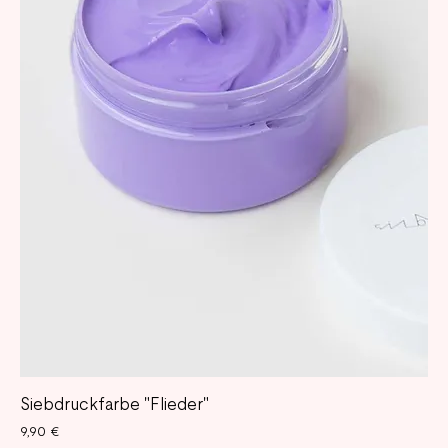
Siebdruckfarbe "Flieder"
Preis
9,90 €