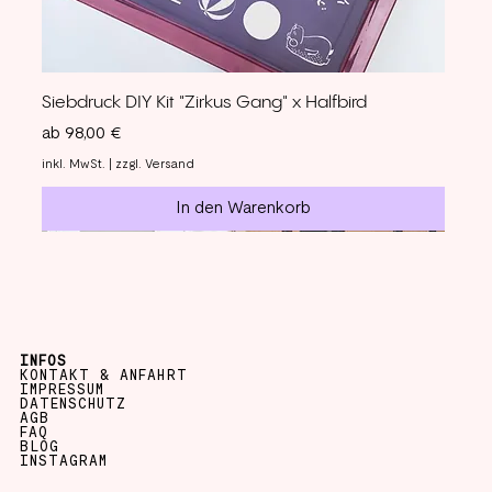
Siebdruck DIY Kit "Zirkus Gang" x Halfbird
Sale-Preis
ab
98,00 €
inkl. MwSt.
|
zzgl. Versand
In den Warenkorb
INFOS
KONTAKT & ANFAHRT
IMPRESSUM
DATENSCHUTZ
AGB
FAQ
BLOG
INSTAGRAM