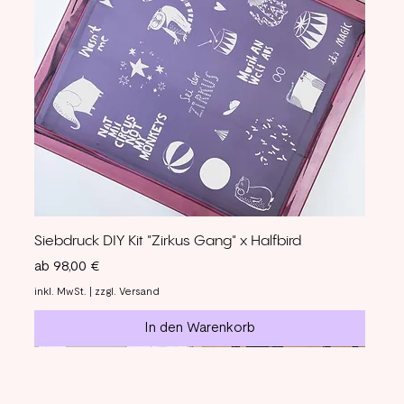
Siebdruck DIY Kit "Zirkus Gang" x Halfbird
Sale-Preis
ab
98,00 €
inkl. MwSt.
|
zzgl. Versand
In den Warenkorb