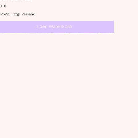
is
90 €
. MwSt.
|
zzgl. Versand
In den Warenkorb