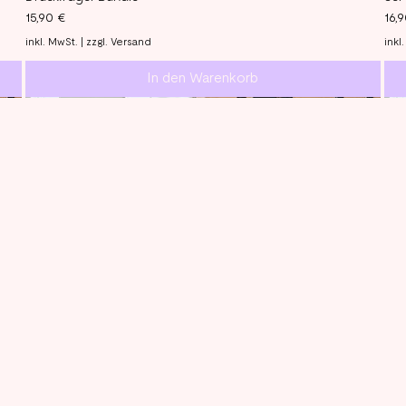
Preis
Pre
15,90 €
16,
inkl. MwSt.
|
zzgl. Versand
inkl
In den Warenkorb