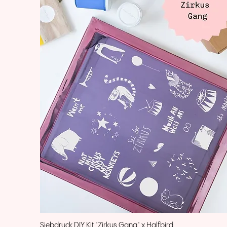
Siebdruck DIY Kit "Zirkus Gang" x Halfbird