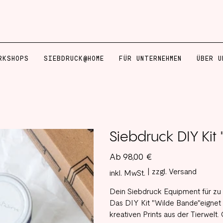
RKSHOPS
SIEBDRUCK@HOME
FÜR UNTERNEHMEN
ÜBER U
Siebdruck DIY Kit
Preis
Ab
98,00 €
|
zzgl. Versand
inkl. MwSt.
Dein Siebdruck Equipment für zu
Das DIY Kit "Wilde Bande"eignet s
kreativen Prints aus der Tierwelt