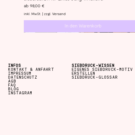
Sale-Preis
ab
98,00 €
inkl. MwSt.
|
zzgl. Versand
In den Warenkorb
INFOS
SIEBDRUCK-WISSEN
KONTAKT & ANFAHRT
EIGENES SIEBDRUCK-MOTIV
IMPRESSUM
ERSTELLEN
DATENSCHUTZ
SIEBDRUCK-GLOSSAR
AGB
FAQ
BLOG
INSTAGRAM