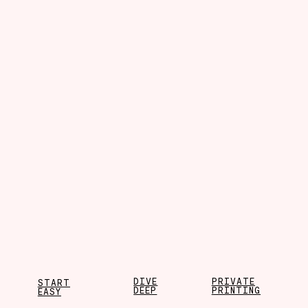
DIVE
PRIVATE
START
DEEP
PRINTING
EASY