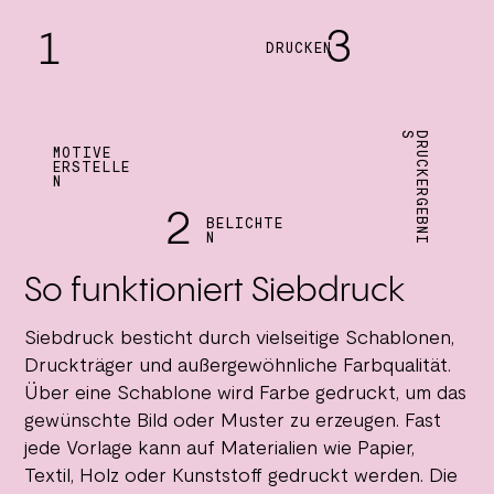
3
1
DRUCKEN
S
D
R
U
C
K
E
R
G
E
B
N
I
MOTIVE
ERSTELLE
N
2
BELICHTE
N
So funktioniert Siebdruck
Siebdruck besticht durch vielseitige Schablonen,
Druckträger und außergewöhnliche Farbqualität.
Über eine Schablone wird Farbe gedruckt, um das
gewünschte Bild oder Muster zu erzeugen. Fast
jede Vorlage kann auf Materialien wie Papier,
Textil, Holz oder Kunststoff gedruckt werden. Die