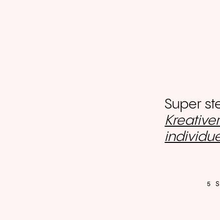
Super st
Kreative
individu
5 S