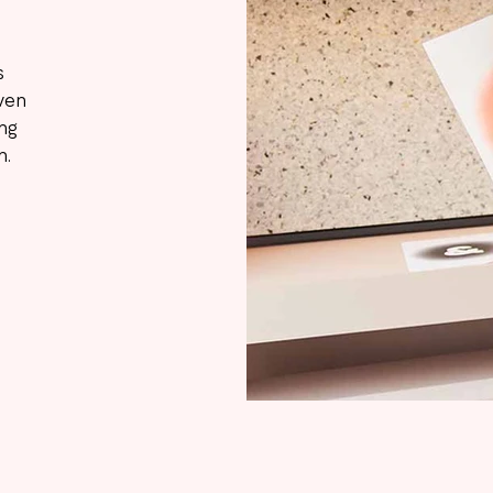
s
iven
ing
n.