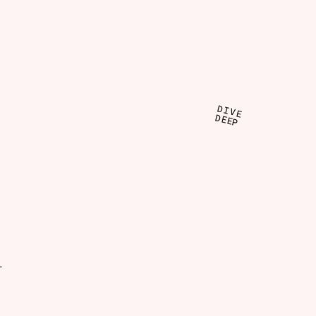
DIVE
DEEP
L